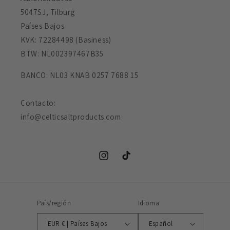
5047SJ, Tilburg
Países Bajos
KVK: 72284498 (Basiness)
BTW: NL002397467B35
BANCO: NL03 KNAB 0257 7688 15
Contacto:
info@celticsaltproducts.com
Instagram
TikTok
País/región
Idioma
EUR € | Países Bajos
Español