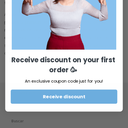
sabor de la sal de roca celta.
Añade un toque gourmet a tus platos con nuestro
Sal de
roca celta premium
. Rico en minerales y lleno de sabor,
nuestra sal de roca celta es la elección perfecta para chefs
exigentes y cocineros caseros por igual. Descubre los
sabores profundos y audaces de la auténtica sal de roca
celta hoy.
Receive discount on your first
order
🥳
An exclusive coupon code just for you!
Enlaces rápidos
Receive discount
BLOG
Buscar