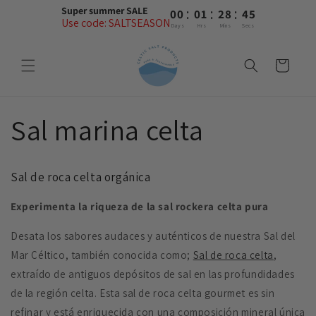
Ir
:
:
:
Super summer SALE
00
01
28
44
directamente
Use code: SALTSEASON
al contenido
Days
Hrs
Mins
Secs
Carrito
Sal marina celta
Sal de roca celta orgánica
Experimenta la riqueza de la sal rockera celta pura
Desata los sabores audaces y auténticos de nuestra Sal del
Mar Céltico, también conocida como;
Sal de roca celta
,
extraído de antiguos depósitos de sal en las profundidades
de la región celta. Esta sal de roca celta gourmet es sin
refinar y está enriquecida con una composición mineral única