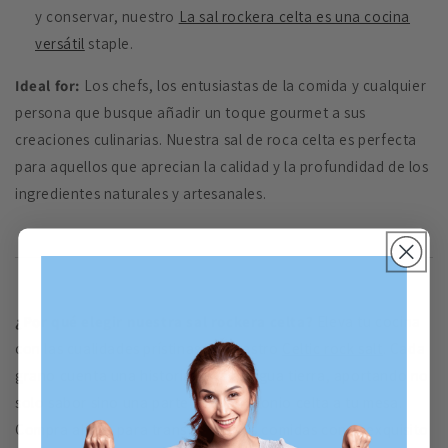
y conservar, nuestro
La sal rockera celta es una cocina
versátil
staple.
Ideal for:
Los chefs, los entusiastas de la comida y cualquier
persona que busque añadir un toque gourmet a sus
creaciones culinarias. Nuestra sal de roca celta es perfecta
para aquellos que aprecian la calidad y la profundidad de los
ingredientes naturales y artesanales.
¿Por qué elegir nuestra sal rockera celta?
Eleva tu cocina
con las cualidades prístinas de nuestro
Celtic rock salt
. Cada
grano cuenta una historia de la antigua tierra, aportando no
solo sabor sino una parte del patrimonio celta a tu mesa.
Compra ahora para transformar tus comidas con el exquisito