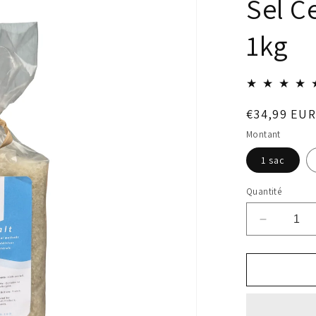
Sel C
1kg
Prix
€34,99 EUR
habituel
Montant
1 sac
Quantité
Réduire
la
quantité
de
Sel
Celtique
Grossier