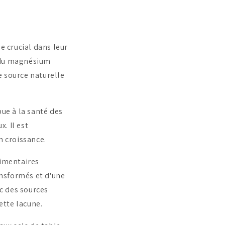
e crucial dans leur
e du magnésium
e source naturelle
e à la santé des
. Il est
n croissance.
imentaires
nsformés et d'une
c des sources
ette lacune.