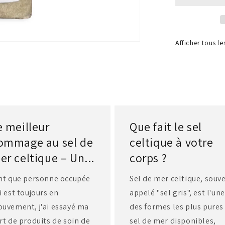
1kg
Afficher tous le
e meilleur
Que fait le sel
ommage au sel de
celtique à votre
er celtique – Un...
corps ?
nt que personne occupée
Sel de mer celtique, souv
i est toujours en
appelé "sel gris", est l'une
uvement, j'ai essayé ma
des formes les plus pures
rt de produits de soin de
sel de mer disponibles,