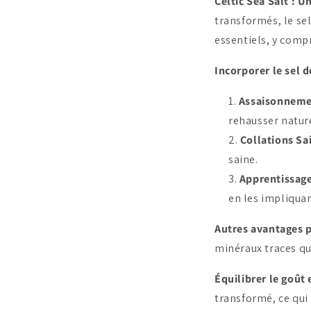
Celtic Sea Salt : 
transformés, le se
essentiels, y compr
Incorporer le sel 
Assaisonnem
rehausser natur
Collations Sa
saine.
Apprentissag
en les impliquan
Autres avantages p
minéraux traces qu
Équilibrer le goût 
transformé, ce qui 