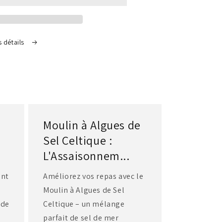
1kg
s détails
Moulin à Algues de
Sel Celtique :
L'Assaisonnem...
ent
Améliorez vos repas avec le
Moulin à Algues de Sel
 de
Celtique – un mélange
parfait de sel de mer