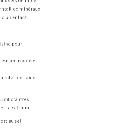
ux sels de table
entail de minéraux
 d'un enfant.
uisine pour
ation amusante et
imentation saine
rnit d'autres
et le calcium.
ort au sel