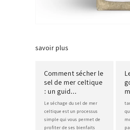
Ouvrir
le
média
featured
dans
savoir plus
une
fenêtre
modale
Comment sécher le
L
sel de mer celtique
g
: un guid...
m
Le séchage du sel de mer
ta
celtique est un processus
qu
simple qui vous permet de
mo
profiter de ses bienfaits
pa