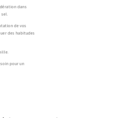
odération dans
 sel.
ntation de vos
lquer des habitudes
ille.
esoin pour un