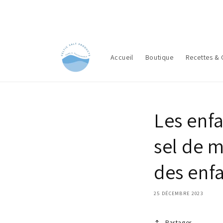
et
passer
au
contenu
Accueil
Boutique
Recettes & 
Les enfa
sel de m
des enf
25 DÉCEMBRE 2023
Partager