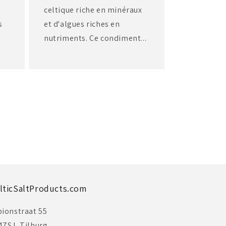
celtique riche en minéraux
s
et d'algues riches en
nutriments. Ce condiment...
lticSaltProducts.com
bionstraat 55
47SJ, Tilburg