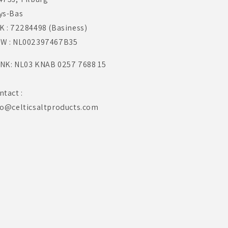
ys-Bas
K : 72284498 (Basiness)
W : NL002397467B35
NK: NL03 KNAB 0257 7688 15
ntact :
fo@celticsaltproducts.com