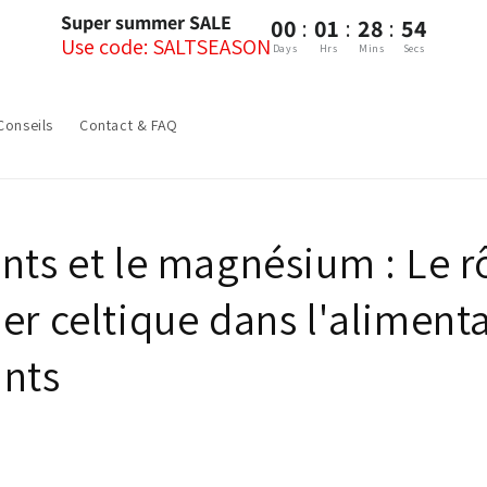
Super summer SALE
:
:
:
00
01
28
53
Use code: SALTSEASON
Days
Hrs
Mins
Secs
Conseils
Contact & FAQ
nts et le magnésium : Le r
er celtique dans l'aliment
ants