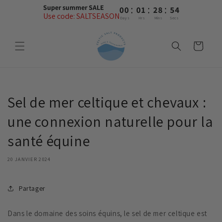
et
:
:
:
Super summer SALE
00
01
28
53
passer
Use code: SALTSEASON
au
Days
Hrs
Mins
Secs
contenu
Panier
Sel de mer celtique et chevaux :
une connexion naturelle pour la
santé équine
20 JANVIER 2024
Partager
Dans le domaine des soins équins, le sel de mer celtique est