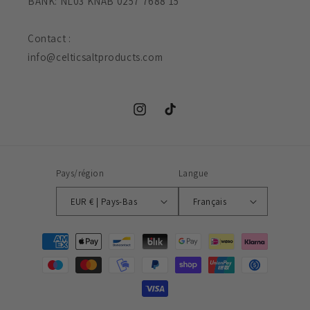
BANK: NL03 KNAB 0257 7688 15
Contact :
info@celticsaltproducts.com
Instagram
TikTok
Pays/région
Langue
EUR € | Pays-Bas
Français
Moyens
de
paiement