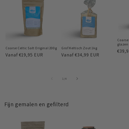
Coarse 
glazen
Coarse Celtic Salt Original 200g
Grof Keltisch Zout 1kg
Norm
€39,
Normale
Vanaf
€19,95 EUR
Normale
Vanaf
€34,99 EUR
prijs
prijs
prijs
van
1
/
4
Fijn gemalen en gefilterd