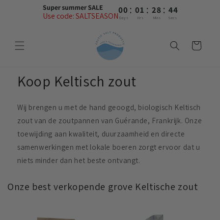
Meteen
:
:
:
Super summer SALE
00
01
28
44
naar de
Use code: SALTSEASON
content
Days
Hrs
Mins
Secs
Winkelwagen
Koop Keltisch zout
Wij brengen u met de hand geoogd, biologisch Keltisch
zout van de zoutpannen van Guérande, Frankrijk. Onze
toewijding aan kwaliteit, duurzaamheid en directe
samenwerkingen met lokale boeren zorgt ervoor dat u
niets minder dan het beste ontvangt.
Onze best verkopende grove Keltische zout