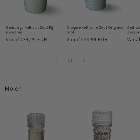
Gedroogd Keltisch Zout Fijn
Drogere Keltische Zout Origineel
Gedroo
Gemalen
Grof
Zeezou
Normale
Vanaf
€34,99 EUR
Normale
Vanaf
€34,99 EUR
Norm
Vana
prijs
prijs
prijs
van
1
/
3
Molen