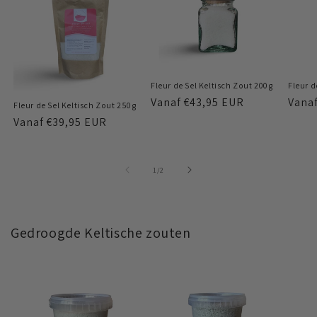
Fleur de Sel Keltisch Zout 200g
Fleur d
Normale
Vanaf
€43,95 EUR
Norm
Vana
Fleur de Sel Keltisch Zout 250g
prijs
prijs
Normale
Vanaf
€39,95 EUR
prijs
van
1
/
2
Gedroogde Keltische zouten